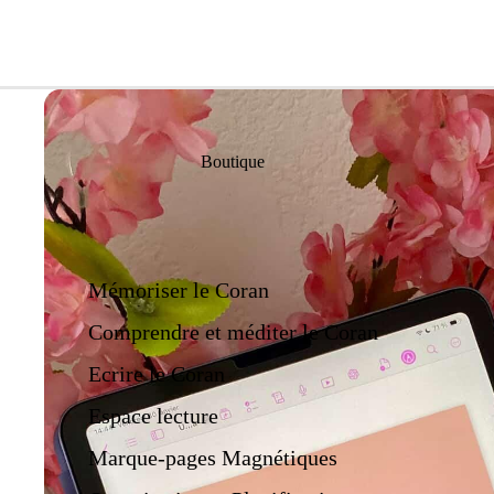
Boutique
Mémoriser le Coran
Comprendre et méditer le Coran
Ecrire le Coran
Espace lecture
Marque-pages Magnétiques