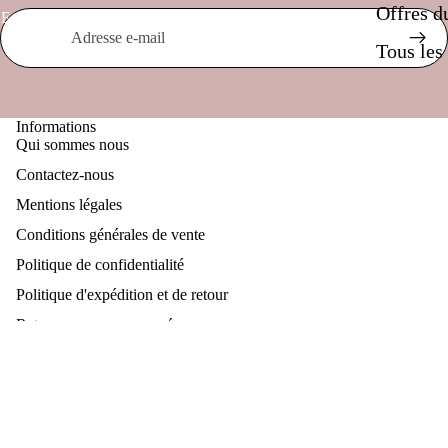
Offres 
E-mail
Tous les
Informations
Qui sommes nous
Contactez-nous
Mentions légales
Conditions générales de vente
Politique de confidentialité
Politique d'expédition et de retour
Retrouve nous sur nos réseaux
Instagram
Tiktok
Nos valeurs
Moyens de paiement
Politique de confidentialité
© 2026
Blooming Planner
Conditions générales et politiques