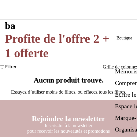
ba
Profite de l'offre 2 +
Boutique
1 offerte
Filtrer
Grille de colonne
Mémoris
Aucun produit trouvé.
Comprend
Essayez d’utiliser moins de filtres, ou
effacez tous les filtres
.
Ecrire l
Espace l
Marque-
Rejoindre la newsletter
Inscris-toi à la newsletter
Organisa
pour recevoir les nouveautés et promotions